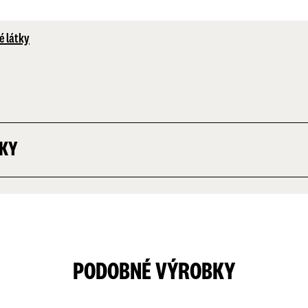
é látky
TKY
PODOBNÉ VÝROBKY