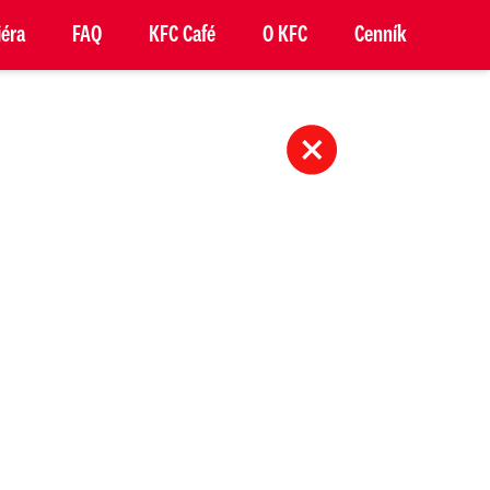
iéra
FAQ
KFC Café
O KFC
Cenník