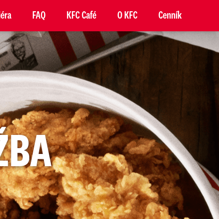
iéra
FAQ
KFC Café
O KFC
Cenník
ŽBA