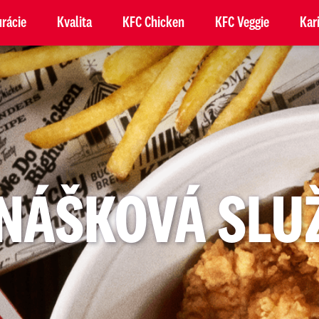
rácie
Kvalita
KFC Chicken
KFC Veggie
Kar
NÁŠKOVÁ SLU