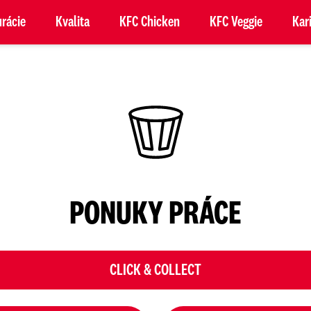
rácie
Kvalita
KFC Chicken
KFC Veggie
Kar
PONUKY PRÁCE
CLICK & COLLECT