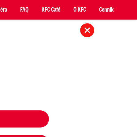
iéra
FAQ
KFC Café
O KFC
Cenník