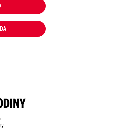
O
NDA
ODINY
a
ny