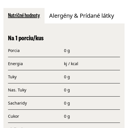
Alergény & Prídané látky
Nutričné hodnoty
Na 1 porciu/kus
Porcia
0 g
Energia
kj / kcal
Tuky
0 g
Nas. Tuky
0 g
Sacharidy
0 g
Cukor
0 g