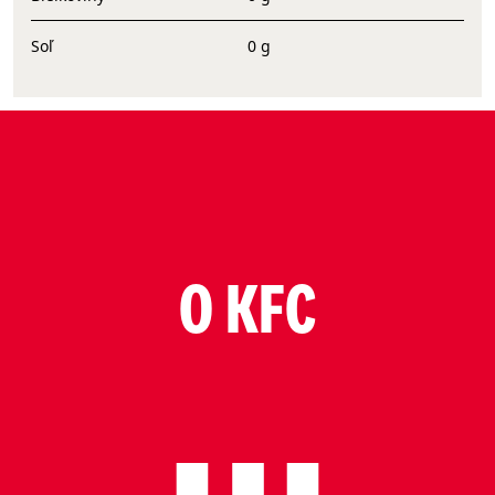
Soľ
0 g
O KFC