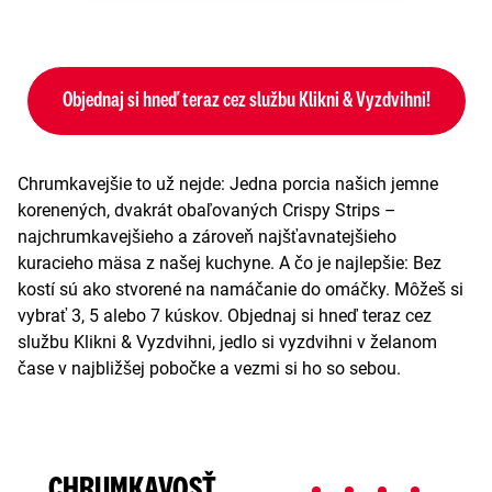
Objednaj si hneď teraz cez službu Klikni & Vyzdvihni!
Chrumkavejšie to už nejde: Jedna porcia našich jemne
korenených, dvakrát obaľovaných Crispy Strips –
najchrumkavejšieho a zároveň najšťavnatejšieho
kuracieho mäsa z našej kuchyne. A čo je najlepšie: Bez
kostí sú ako stvorené na namáčanie do omáčky. Môžeš si
vybrať 3, 5 alebo 7 kúskov. Objednaj si hneď teraz cez
službu Klikni & Vyzdvihni, jedlo si vyzdvihni v želanom
čase v najbližšej pobočke a vezmi si ho so sebou.
CHRUMKAVOSŤ