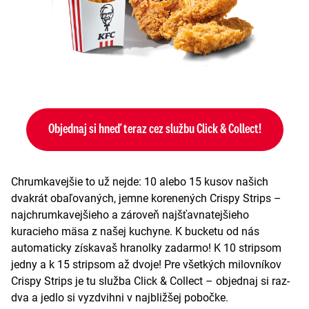
Objednaj si hneď teraz cez službu Click & Collect!
Chrumkavejšie to už nejde: 10 alebo 15 kusov našich
dvakrát obaľovaných, jemne korenených Crispy Strips –
najchrumkavejšieho a zároveň najšťavnatejšieho
kuracieho mäsa z našej kuchyne. K bucketu od nás
automaticky získavaš hranolky zadarmo! K 10 stripsom
jedny a k 15 stripsom až dvoje! Pre všetkých milovníkov
Crispy Strips je tu služba Click & Collect – objednaj si raz-
dva a jedlo si vyzdvihni v najbližšej pobočke.